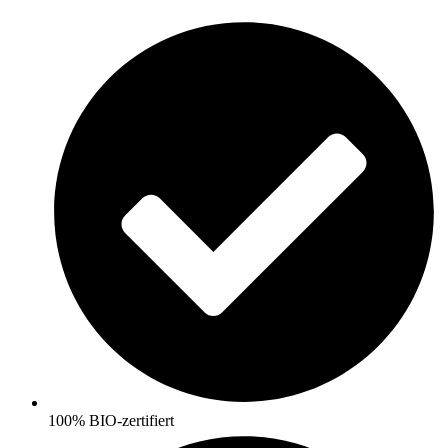
Skip
to
content
100% BIO-zertifiert