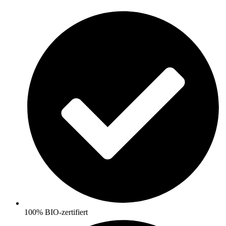
Skip
to
content
100% BIO-zertifiert