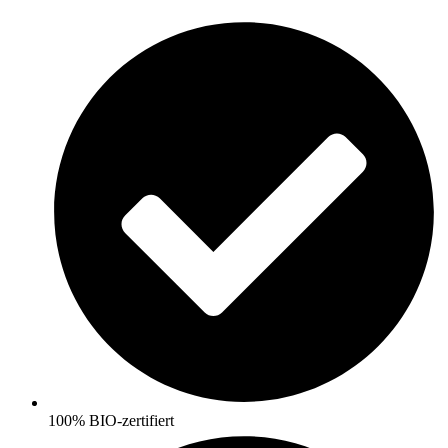
Skip
to
content
100% BIO-zertifiert