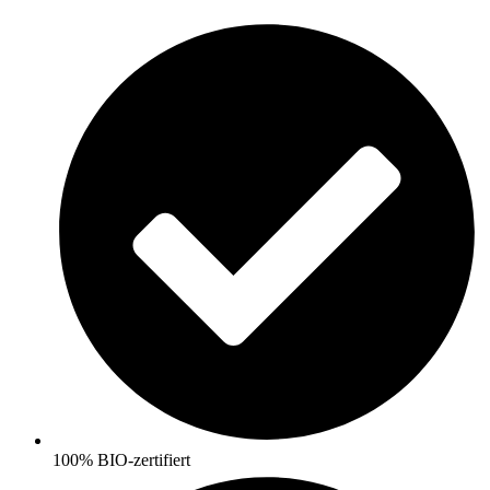
Skip
to
content
100% BIO-zertifiert